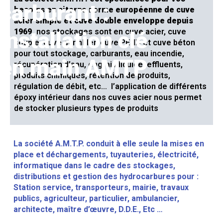
carburant :
besoins en citerne norme européenne de cuve
acier simple et cuve double enveloppe depuis
1969,
nos
stockages sont en cuve acier, cuve
installation clé
souple, cuve sprinkler, cuve PEHD et cuve béton
pour tout stockage, carburants, eau incendie,
en main AMTP
récupération d’eau, engrais liquide, effluents,
produits chimiques, rétention de produits,
régulation de débit, etc… l’application de différents
époxy intérieur dans nos cuves acier nous permet
de stocker plusieurs types de produits
La société A.M.T.P. conduit à elle seule la mises en
place et déchargements, tuyauteries, électricité,
informatique dans le cadre des stockages,
distributions et gestion des hydrocarbures pour :
Station service, transporteurs, mairie, travaux
publics, agriculteur, particulier, ambulancier,
architecte, maître d’œuvre, D.D.E., Etc …