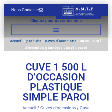
Nous Contacter
Cliquez pour ouvrir le menu
accueil
>
produits
>
cuves d'occasions
>
cuve 1 500 l
d’occasion plastique simple paroi
CUVE 1 500 L
D’OCCASION
PLASTIQUE
SIMPLE PAROI
Accueil
/
Cuves d'occasions
/
Cuve