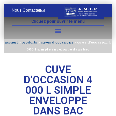
Nous Contacter
Cliquez pour ouvrir le menu
accueil
>
produits
>
cuves d'occasions
>
cuve d’occasion 4
000 l simple enveloppe dans bac
CUVE
D’OCCASION 4
000 L SIMPLE
ENVELOPPE
DANS BAC