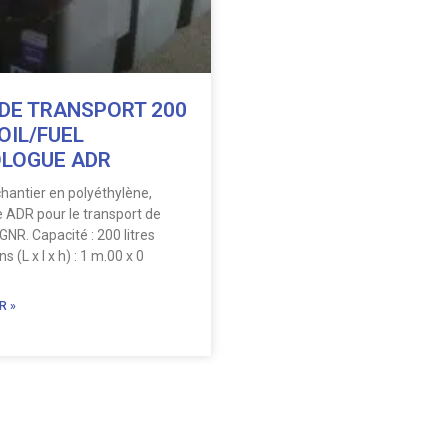
DE TRANSPORT 200
OIL/FUEL
LOGUE ADR
hantier en polyéthylène,
 ADR pour le transport de
R. Capacité : 200 litres
 (L x l x h) : 1 m.00 x 0
R »