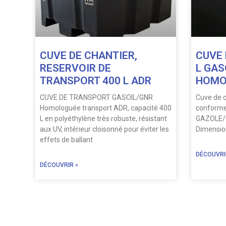
CUVE DE CHANTIER,
CUVE 
RESERVOIR DE
L GAS
TRANSPORT 400 L ADR
HOMO
CUVE DE TRANSPORT GASOIL/GNR
Cuve de c
Homologuée transport ADR, capacité 400
conforme
L en polyéthylène très robuste, résistant
GAZOLE/GN
aux UV, intérieur cloisonné pour éviter les
Dimensions
effets de ballant
DÉCOUVRI
DÉCOUVRIR »