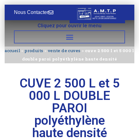
Nous Contacter
Cliquez pour ouvrir le menu
accueil
>
produits
>
vente de cuves
>
cuve 2 500 l et 5 000 l
double paroi polyéthylène haute densité
CUVE 2 500 L et 5
000 L DOUBLE
PAROI
polyéthylène
haute densité