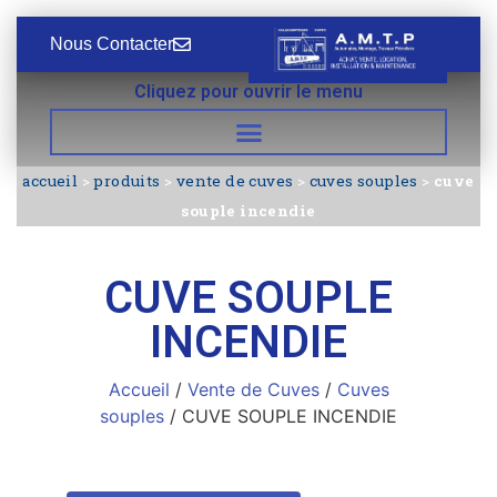
Nous Contacter
Cliquez pour ouvrir le menu
accueil
>
produits
>
vente de cuves
>
cuves souples
>
cuve
souple incendie
CUVE SOUPLE
INCENDIE
Accueil
/
Vente de Cuves
/
Cuves
souples
/ CUVE SOUPLE INCENDIE