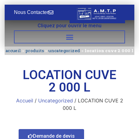
Nous Contacter
Cliquez pour ouvrir le menu
accueil
>
produits
>
uncategorized
>
location cuve 2 000 l
LOCATION CUVE
2 000 L
Accueil
/
Uncategorized
/ LOCATION CUVE 2
000 L
Demande de devis