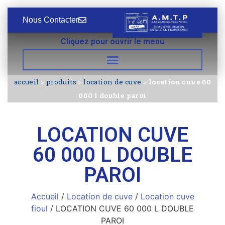
Nous Contacter
Cliquez pour ouvrir le menu
accueil
>
produits
>
location de cuve
>
location cuve 60
000 l double paroi
LOCATION CUVE
60 000 L DOUBLE
PAROI
Accueil
/
Location de cuve
/
Location cuve
fioul
/ LOCATION CUVE 60 000 L DOUBLE
PAROI