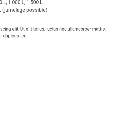
0 L, 1 000 L, 1 500 L,
 L (jumelage possible)
ing elit. Ut elit tellus, luctus nec ullamcorper mattis,
ar dapibus leo.