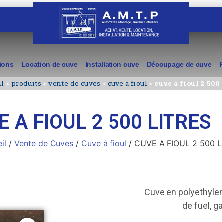
ions
Location de cuve
Installation cuve
Découpage de cuve
il
>
produits
>
vente de cuves
>
cuve à fioul
>
cuve a fioul 2 500 
 A FIOUL 2 500 LITRES
il
/
Vente de Cuves
/
Cuve à fioul
/ CUVE A FIOUL 2 500 L
Cuve en polyethyle
de fuel, ga