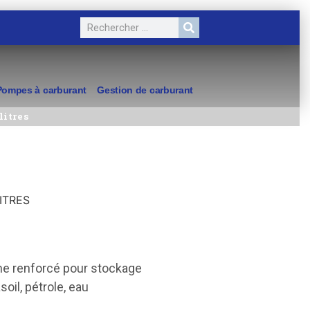
Pompes à carburant
Gestion de carburant
litres
ITRES
ne renforcé pour stockage
soil, pétrole, eau